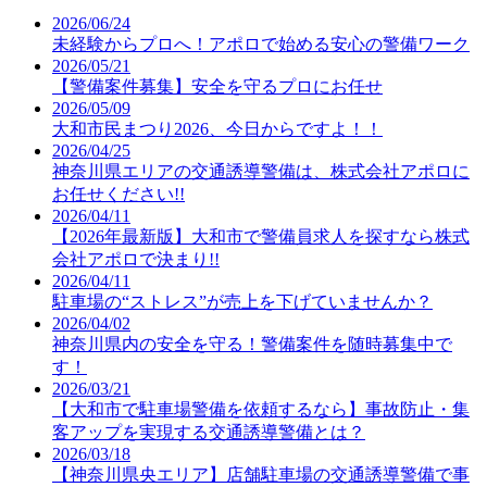
2026/06/24
未経験からプロへ！アポロで始める安心の警備ワーク
2026/05/21
【警備案件募集】安全を守るプロにお任せ
2026/05/09
大和市民まつり2026、今日からですよ！！
2026/04/25
神奈川県エリアの交通誘導警備は、株式会社アポロに
お任せください!!
2026/04/11
【2026年最新版】大和市で警備員求人を探すなら株式
会社アポロで決まり!!
2026/04/11
駐車場の“ストレス”が売上を下げていませんか？
2026/04/02
神奈川県内の安全を守る！警備案件を随時募集中で
す！
2026/03/21
【大和市で駐車場警備を依頼するなら】事故防止・集
客アップを実現する交通誘導警備とは？
2026/03/18
【神奈川県央エリア】店舗駐車場の交通誘導警備で事