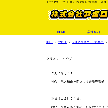
クリスマス・イヴ | 神奈川県大和市『株式会社アポロ
HOME
業務案内
HOME
»
ブログ
»
交通誘導スタッフ募集中
»
クリスマス・イヴ
こんにちは！！
神奈川県大和市を拠点に交通誘導警備・
本日は１２月２４日。
はい、皆さんもう何の日だかお分かりで